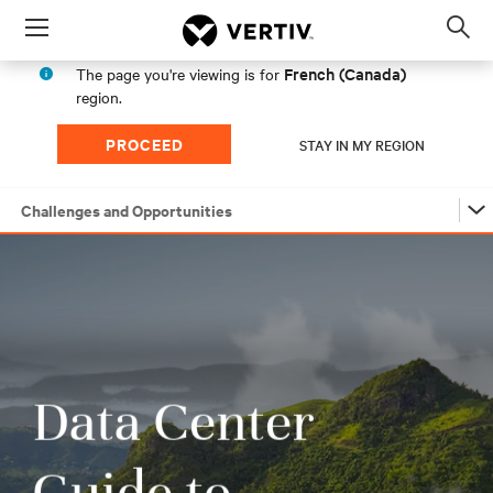
Menu
Op
sea
French (Canada)
The page you're viewing is for
mod
region.
PROCEED
STAY IN MY REGION
Challenges and Opportunities
Challenges and Opportunities
Developing a Sustainability Strategy
Innovations Driving Sustainability
Measuring Data Center Sustainability