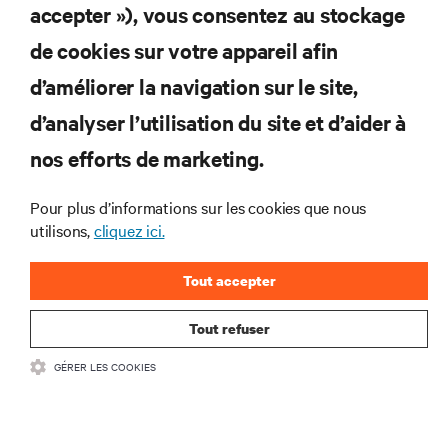
RESSOURCES
accepter »), vous consentez au stockage
de cookies sur votre appareil afin
SOUTIEN
d’améliorer la navigation sur le site,
ENTREPRISE
d’analyser l’utilisation du site et d’aider à
nos efforts de marketing.
Pour plus d’informations sur les cookies que nous
utilisons,
cliquez ici.
COMMUNIQUEZ AVEC NOUS
Tout accepter
Insta
Tout refuser
•
Conditions d’utilisation
Politique relative à la confidentialité des données
GÉRER LES COOKIES
•
et aux cookies
Énoncé d’accessibilité
©
2026 Vertiv Group Corp. Tous droits réservés.