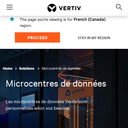
Menu
Op
sea
French (Canada)
The page you're viewing is for
mod
region.
PROCEED
STAY IN MY REGION
Microcentres de données
Home
Solutions
Microcentres de données
Les microcentres de données Vertiv sont
personnalisés selon vos besoins.