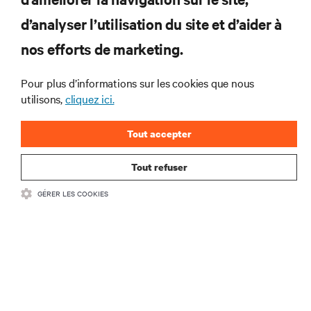
RESSOURCES
d’analyser l’utilisation du site et d’aider à
nos efforts de marketing.
SOUTIEN
Pour plus d’informations sur les cookies que nous
utilisons,
cliquez ici.
ENTREPRISE
Tout accepter
Tout refuser
COMMUNIQUEZ AVEC NOUS
GÉRER LES COOKIES
Insta
•
Conditions d’utilisation
Politique relative à la confidentialité des données
•
et aux cookies
Énoncé d’accessibilité
©
2026 Vertiv Group Corp. Tous droits réservés.