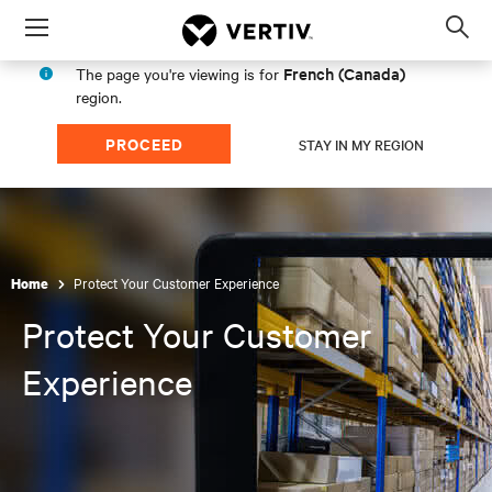
Menu
Op
sea
French (Canada)
The page you're viewing is for
mod
region.
PROCEED
STAY IN MY REGION
Protect Your Customer Experience
Home
Protect Your Customer
Experience