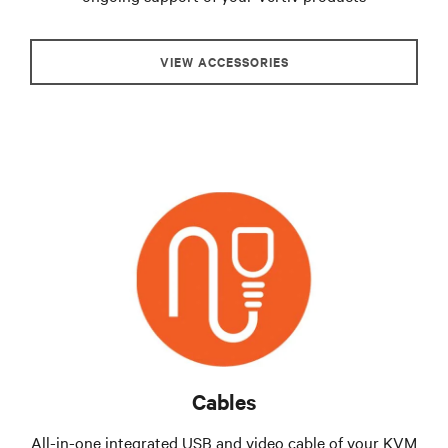
VIEW ACCESSORIES
Cables
All-in-one integrated USB and video cable of your KVM