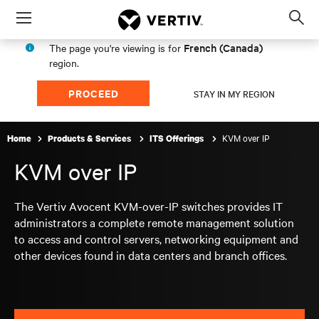
Menu
Op
sea
French (Canada)
The page you're viewing is for
mod
region.
PROCEED
STAY IN MY REGION
KVM over IP
Home
Products & Services
ITS Offerings
KVM over IP
The Vertiv Avocent KVM-over-IP switches provides IT
administrators a complete remote management solution
to access and control servers, networking equipment and
other devices found in data centers and branch offices.