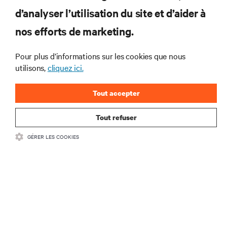
RESSOURCES
d’analyser l’utilisation du site et d’aider à
nos efforts de marketing.
SOUTIEN
Pour plus d’informations sur les cookies que nous
utilisons,
cliquez ici.
ENTREPRISE
Tout accepter
Tout refuser
COMMUNIQUEZ AVEC NOUS
GÉRER LES COOKIES
Insta
•
Conditions d’utilisation
Politique relative à la confidentialité des données
•
et aux cookies
Énoncé d’accessibilité
©
2026 Vertiv Group Corp. Tous droits réservés.