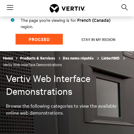
Menu
Op
sea
French (Canada)
The page you're viewing is for
mod
region.
PROCEED
STAY IN MY REGION
Home
Products & Services
Des noms réputés
LiebertMD
Vertiv Web Interface Demonstrations
Vertiv Web Interface
Demonstrations
Browse the following categories to view the available
online web demonstrations.