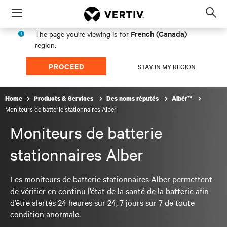
Menu
Op
sea
French (Canada)
The page you're viewing is for
mod
region.
PROCEED
STAY IN MY REGION
Home
Products & Services
Des noms réputés
Albér™
Moniteurs de batterie stationnaires Alber
Moniteurs de batterie
stationnaires Alber
Les moniteurs de batterie stationnaires Alber permettent
de vérifier en continu l’état de la santé de la batterie afin
d’être alertés 24 heures sur 24, 7 jours sur 7 de toute
condition anormale.