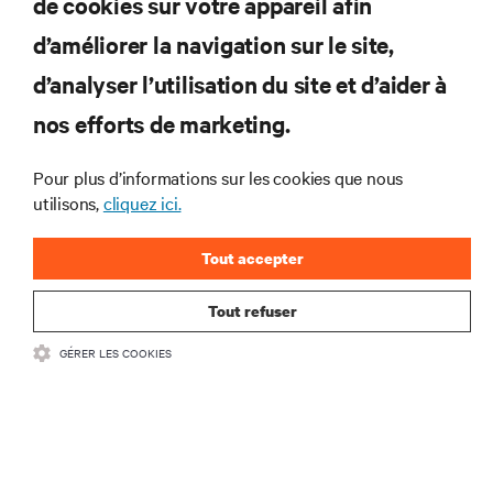
de cookies sur votre appareil afin
d’améliorer la navigation sur le site,
RESSOURCES
d’analyser l’utilisation du site et d’aider à
nos efforts de marketing.
SOUTIEN
Pour plus d’informations sur les cookies que nous
utilisons,
cliquez ici.
ENTREPRISE
Tout accepter
Tout refuser
COMMUNIQUEZ AVEC NOUS
GÉRER LES COOKIES
Insta
•
Conditions d’utilisation
Politique relative à la confidentialité des données