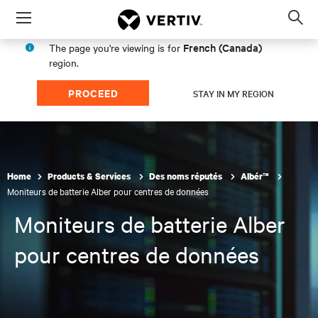
Menu
Op
sea
French (Canada)
The page you're viewing is for
mod
region.
PROCEED
STAY IN MY REGION
Home
Products & Services
Des noms réputés
Albér™
Moniteurs de batterie Alber pour centres de données
Moniteurs de batterie Alber
pour centres de données