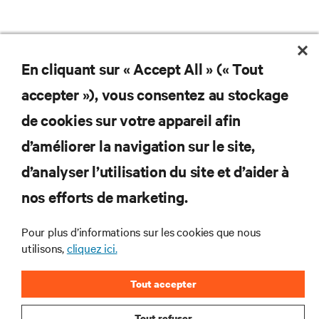
En cliquant sur « Accept All » (« Tout
Ne manquez jamais une
accepter »), vous consentez au stockage
offre
de cookies sur votre appareil afin
d’améliorer la navigation sur le site,
d’analyser l’utilisation du site et d’aider à
Joignez-vous à notre liste de diffusion
pour recevoir les dernières nouvelles sur
nos efforts de marketing.
les produits et les mises à jour du
secteur de Vertiv.
Pour plus d’informations sur les cookies que nous
utilisons,
cliquez ici.
Tout accepter
S'INSCRIRE
Tout refuser