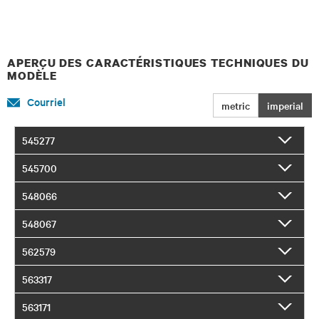
APERÇU DES CARACTÉRISTIQUES TECHNIQUES DU
MODÈLE
Courriel
metric
imperial
545277
545700
548066
548067
562579
563317
563171