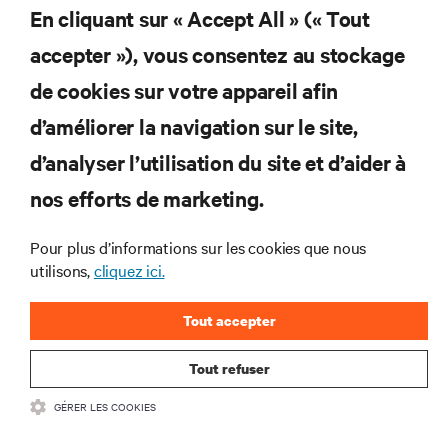
En cliquant sur « Accept All » (« Tout
Ne manquez jamais une
accepter »), vous consentez au stockage
offre
de cookies sur votre appareil afin
d’améliorer la navigation sur le site,
d’analyser l’utilisation du site et d’aider à
Joignez-vous à notre liste de diffusion
pour recevoir les dernières nouvelles sur
nos efforts de marketing.
les produits et les mises à jour du
secteur de Vertiv.
Pour plus d’informations sur les cookies que nous
utilisons,
cliquez ici.
Tout accepter
S'INSCRIRE
Tout refuser
GÉRER LES COOKIES