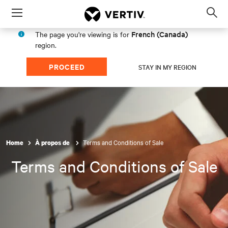
Menu
Op
sea
French (Canada)
The page you're viewing is for
mod
region.
PROCEED
STAY IN MY REGION
Terms and Conditions of Sale
Home
À propos de
Terms and Conditions of Sale