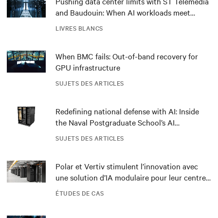
Pushing data center limits with ST Telemedia
and Baudouin: When AI workloads meet
outdated critical power infrastructure
LIVRES BLANCS
When BMC fails: Out-of-band recovery for
GPU infrastructure
SUJETS DES ARTICLES
Redefining national defense with AI: Inside
the Naval Postgraduate School’s AI
infrastructure deployment
SUJETS DES ARTICLES
Polar et Vertiv stimulent l’innovation avec
une solution d’IA modulaire pour leur centre
de données DRA01 en Norvège
ÉTUDES DE CAS