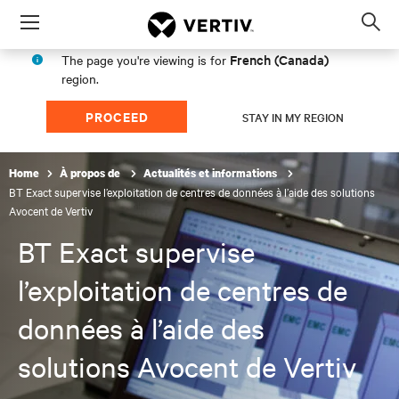
Menu
Op
sea
French (Canada)
The page you're viewing is for
mod
region.
PROCEED
STAY IN MY REGION
Home
À propos de
Actualités et informations
BT Exact supervise l’exploitation de centres de données à l’aide des solutions
Avocent de Vertiv
BT Exact supervise
l’exploitation de centres de
données à l’aide des
solutions Avocent de Vertiv