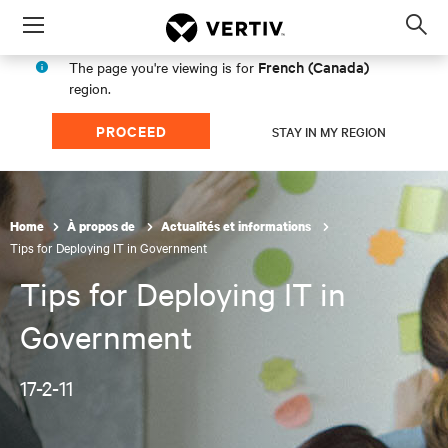
Menu
Op
sea
French (Canada)
The page you're viewing is for
mod
region.
PROCEED
STAY IN MY REGION
Home
À propos de
Actualités et informations
Tips for Deploying IT in Government
Tips for Deploying IT in
Government
17-2-11