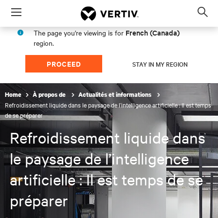
Menu
Op
sea
French (Canada)
The page you're viewing is for
mod
region.
PROCEED
STAY IN MY REGION
Home
À propos de
Actualités et informations
Refroidissement liquide dans le paysage de l’intelligence artificielle : Il est temps
de se préparer
Refroidissement liquide dans
le paysage de l’intelligence
artificielle : Il est temps de se
préparer