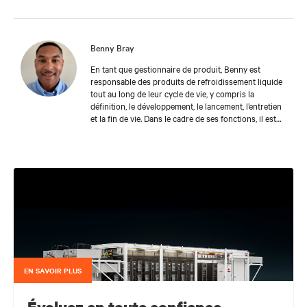
Benny Bray
En tant que gestionnaire de produit, Benny est
responsable des produits de refroidissement liquide
tout au long de leur cycle de vie, y compris la
définition, le développement, le lancement, l’entretien
et la fin de vie. Dans le cadre de ses fonctions, il est
également responsable de l’analyse des tendances du
marché, de l’analyse des données, de la création et de
la gestion des documents et des informations liés à
l’offre de l’entreprise nécessaires pour soutenir
diverses initiatives de mise en marché et d’agir à titre
de liaison entre les équipes Vertiv.
EN SAVOIR PLUS
Évoluez en toute confiance