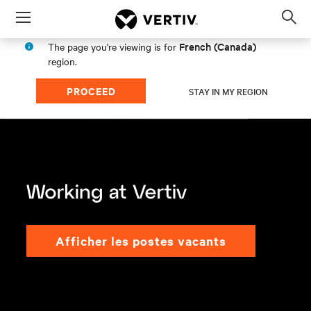
Menu
Op
sea
French (Canada)
The page you're viewing is for
mod
region.
PROCEED
STAY IN MY REGION
afficher les postes vacants