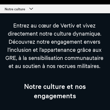
Notre culture
Centre de carrières
Entrez au cœur de Vertiv et vivez
Notre culture
directement notre culture dynamique.
Services
Découvrez notre engagement envers
Étudiants et débuts de carrière
l’inclusion et l’appartenance grâce aux
Notre processus et le démarrage
GRE, à la sensibilisation communautaire
et au soutien à nos recrues militaires.
Soutien aux employés
Notre culture et nos
engagements