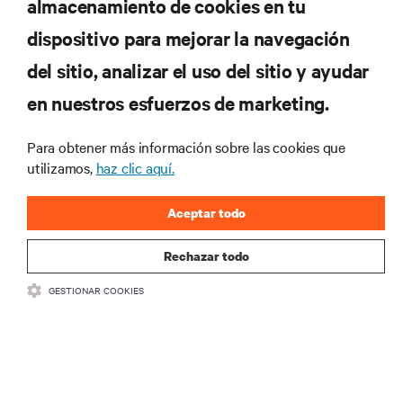
almacenamiento de cookies en tu
dispositivo para mejorar la navegación
del sitio, analizar el uso del sitio y ayudar
en nuestros esfuerzos de marketing.
Suscríbete para conocer las últimas tendencias
Para obtener más información sobre las cookies que
tecnológicas
utilizamos,
haz clic aquí.
Recibe actualizaciones periódicas sobre los temas
más importantes del sector, con los últimos debates
Aceptar todo
y perspectivas de expertos sobre gestión de
centros de datos y gestión de infraestructuras.
Rechazar todo
REGÍSTRATE AHORA
GESTIONAR COOKIES
RECURSOS
SOPORTE