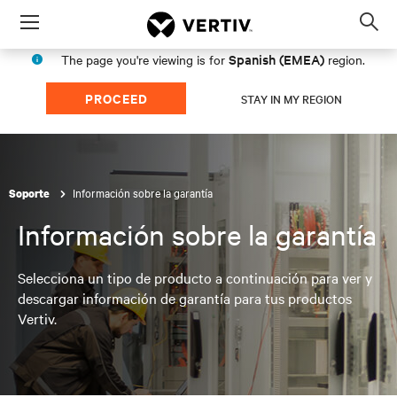
Menu
Op
sea
Spanish (EMEA)
The page you're viewing is for
region.
mod
PROCEED
STAY IN MY REGION
Información sobre la garantía
Soporte
Información sobre la garantía
Selecciona un tipo de producto a continuación para ver y
descargar información de garantía para tus productos
Vertiv.