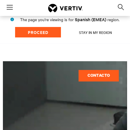
Menu
Op
sea
Spanish (EMEA)
The page you're viewing is for
region.
mod
PROCEED
STAY IN MY REGION