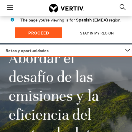
Menu
Op
sea
Spanish (EMEA)
The page you're viewing is for
region.
mod
PROCEED
STAY IN MY REGION
Retos y oportunidades
Retos y oportunidades
Desarrollo de una estrategia de sostenibilidad
Innovaciones que impulsan la sostenibilidad
Medición de la sostenibilidad del centro de datos