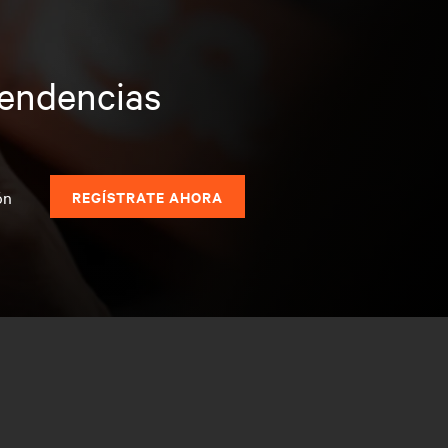
tendencias
s
ón
REGÍSTRATE AHORA