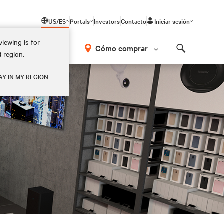
US/ES
Portals
Investors
Contacto
Iniciar sesión
iewing is for
Cómo comprar
)
region.
Search
AY IN MY REGION