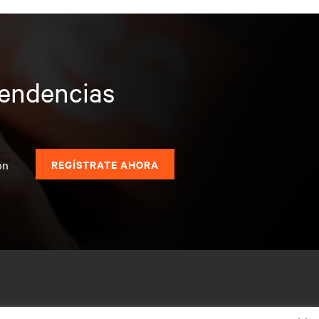
tendencias
s
ón
REGÍSTRATE AHORA