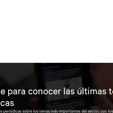
e para conocer las últimas 
icas
s periódicas sobre los temas más importantes del sector, con lo