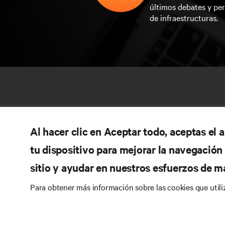
últimos debates y per
de infraestructuras.
Al hacer clic en Aceptar todo, aceptas el
tu dispositivo para mejorar la navegación d
sitio y ayudar en nuestros esfuerzos de m
RE
CONECTA CON NOSOTROS
Para obtener más información sobre las cookies que util
Do
Instagram
Pol
Té