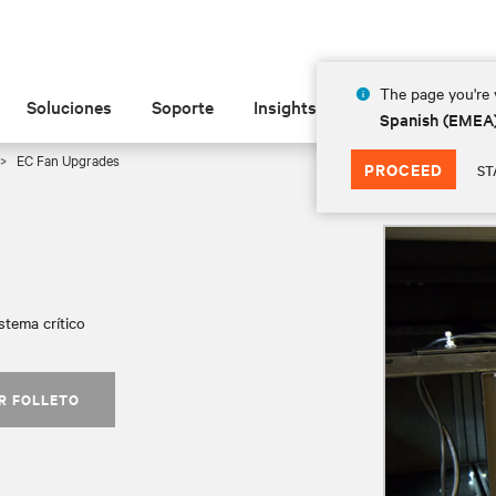
The page you're v
Soluciones
Soporte
Insights
Acerca de las
Spanish (EMEA
EC Fan Upgrades
PROCEED
ST
istema crítico
R FOLLETO