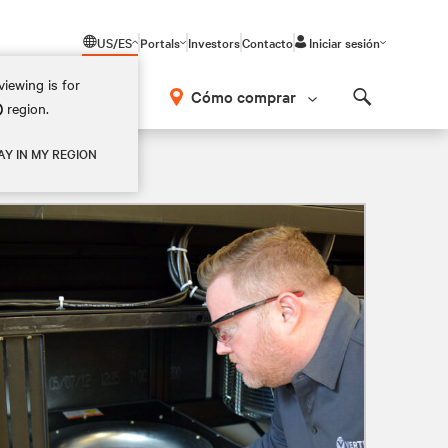
US/ES
Portals
Investors
Contacto
Iniciar sesión
iewing is for
Cómo comprar
)
region.
Search
AY IN MY REGION