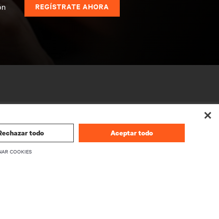
ón
REGÍSTRATE AHORA
Rechazar todo
Aceptar todo
NAR COOKIES
CORPORATIVO
Acerca de Vertiv
firmware
Ejecutivos
écnico
Ofertas de empleo