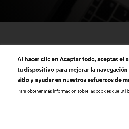
Al hacer clic en Aceptar todo, aceptas el
tu dispositivo para mejorar la navegación d
sitio y ayudar en nuestros esfuerzos de m
RE
CONECTA CON NOSOTROS
Para obtener más información sobre las cookies que util
Do
Instagram
Pol
Té
Condiciones de uso
Política de privacidad de
Inf
datos y cookies
Declaración de accesibilidad
Pa
©
2026 Vertiv Group Corp. Todos los derechos