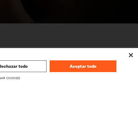
Rechazar todo
Aceptar todo
NAR COOKIES
CORPORATIVO
Acerca de Vertiv
firmware
Ejecutivos
écnico
Ofertas de empleo
Relaciones con los inversores
Ética y cumplimiento