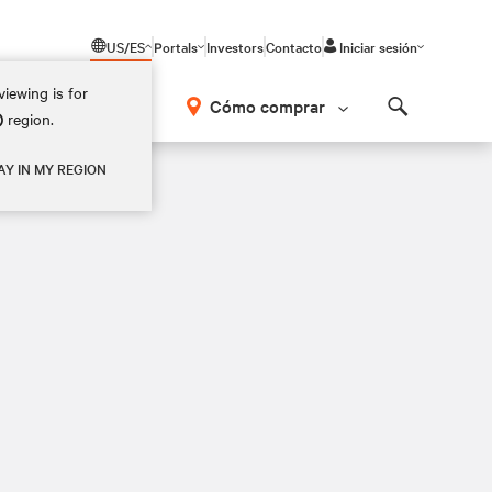
US/ES
Portals
Investors
Contacto
Iniciar sesión
iewing is for
Cómo comprar
)
region.
Search
AY IN MY REGION