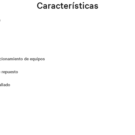
Características
s
icionamiento de equipos
e repuesto
allado