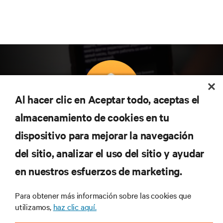
Al hacer clic en Aceptar todo, aceptas el
almacenamiento de cookies en tu
Suscríbete para conocer las últimas tendencias
dispositivo para mejorar la navegación
tecnológicas
Recibe actualizaciones periódicas sobre los temas
del sitio, analizar el uso del sitio y ayudar
más importantes del sector, con los últimos debates
en nuestros esfuerzos de marketing.
y perspectivas de expertos sobre gestión de
centros de datos y gestión de infraestructuras.
Para obtener más información sobre las cookies que
REGÍSTRATE AHORA
utilizamos,
haz clic aquí.