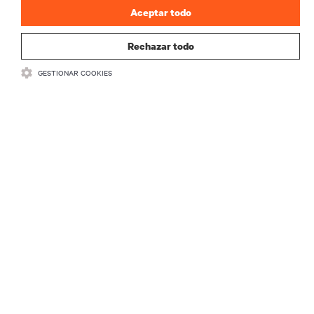
Aceptar todo
Rechazar todo
GESTIONAR COOKIES
RECURSOS
SOPORTE
CORPORATIVO
CONECTA CON NOSOTROS