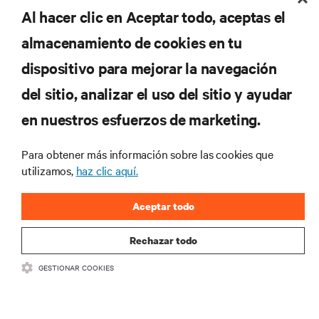
Al hacer clic en Aceptar todo, aceptas el
almacenamiento de cookies en tu
Suscríbete para conocer las últimas tendencias
dispositivo para mejorar la navegación
tecnológicas
Recibe actualizaciones periódicas sobre los temas
del sitio, analizar el uso del sitio y ayudar
más importantes del sector, con los últimos debates
en nuestros esfuerzos de marketing.
y perspectivas de expertos sobre gestión de
centros de datos y gestión de infraestructuras.
Para obtener más información sobre las cookies que
REGÍSTRATE AHORA
utilizamos,
haz clic aquí.
Aceptar todo
Rechazar todo
GESTIONAR COOKIES
RECURSOS