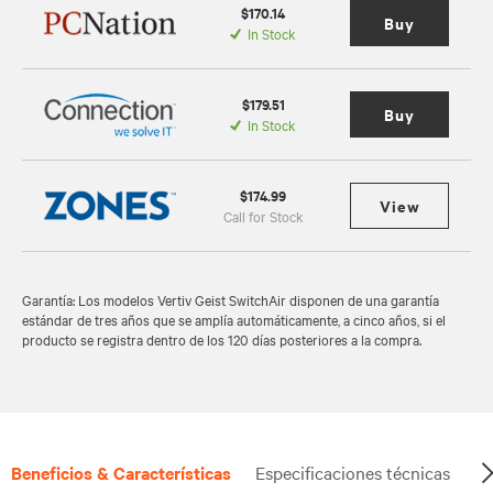
$170.14
Buy
In Stock
$179.51
Buy
In Stock
$174.99
View
Call for Stock
Garantía: Los modelos Vertiv Geist SwitchAir disponen de una garantía
estándar de tres años que se amplía automáticamente, a cinco años, si el
producto se registra dentro de los 120 días posteriores a la compra.
Beneficios & Características
Especificaciones técnicas
Do