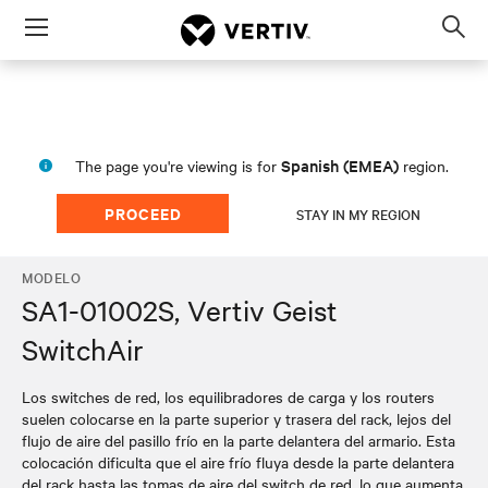
Menu
Op
sea
mod
Spanish (EMEA)
The page you're viewing is for
region.
PROCEED
STAY IN MY REGION
MODELO
SA1-01002S, Vertiv Geist
SwitchAir
Los switches de red, los equilibradores de carga y los routers
suelen colocarse en la parte superior y trasera del rack, lejos del
flujo de aire del pasillo frío en la parte delantera del armario. Esta
colocación dificulta que el aire frío fluya desde la parte delantera
del rack hasta las tomas de aire del switch de red, lo que aumenta