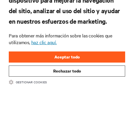
dispositivo para mejorar la navegación
tecnológicas
Recibe actualizaciones periódicas sobre los temas
del sitio, analizar el uso del sitio y ayudar
más importantes del sector, con los últimos debates
en nuestros esfuerzos de marketing.
y perspectivas de expertos sobre gestión de
centros de datos y gestión de infraestructuras.
Para obtener más información sobre las cookies que
REGÍSTRATE AHORA
utilizamos,
haz clic aquí.
Aceptar todo
Rechazar todo
GESTIONAR COOKIES
RECURSOS
SOPORTE