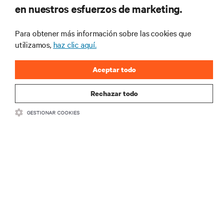
en nuestros esfuerzos de marketing.
y perspectivas de expertos sobre gestión de
centros de datos y gestión de infraestructuras.
Para obtener más información sobre las cookies que
REGÍSTRATE AHORA
utilizamos,
haz clic aquí.
Aceptar todo
Rechazar todo
GESTIONAR COOKIES
RECURSOS
SOPORTE
CORPORATIVO