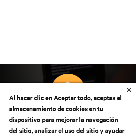
Al hacer clic en Aceptar todo, aceptas el
almacenamiento de cookies en tu
Suscríbete para conocer las últimas tendencias
dispositivo para mejorar la navegación
tecnológicas
Recibe actualizaciones periódicas sobre los temas
del sitio, analizar el uso del sitio y ayudar
más importantes del sector, con los últimos debates