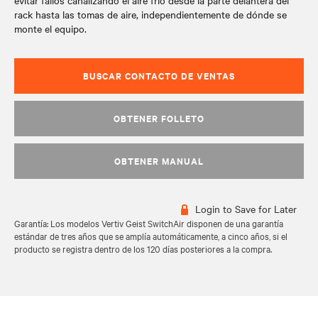
evitar fallos canalizando el aire frío desde la parte delantera del
rack hasta las tomas de aire, independientemente de dónde se
monte el equipo.
BUSCAR CONTACTO DE VENTAS
OBTENER FOLLETO
OBTENER MANUAL
Login to Save for Later
Garantía: Los modelos Vertiv Geist SwitchAir disponen de una garantía
estándar de tres años que se amplía automáticamente, a cinco años, si el
producto se registra dentro de los 120 días posteriores a la compra.