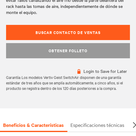
evitar fallos canalizando el aire frío desde la parte delantera del
rack hasta las tomas de aire, independientemente de dónde se
monte el equipo.
BUSCAR CONTACTO DE VENTAS
OBTENER FOLLETO
Login to Save for Later
Garantía: Los modelos Vertiv Geist SwitchAir disponen de una garantía
estándar de tres años que se amplía automáticamente, a cinco años, si el
producto se registra dentro de los 120 días posteriores a la compra.
Beneficios & Características
Especificaciones técnicas
Do