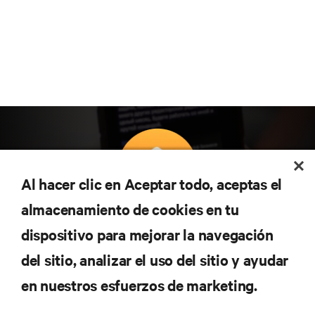
Al hacer clic en Aceptar todo, aceptas el
almacenamiento de cookies en tu
Suscríbete para conocer las últimas tendencias
dispositivo para mejorar la navegación
tecnológicas
Recibe actualizaciones periódicas sobre los temas
del sitio, analizar el uso del sitio y ayudar
más importantes del sector, con los últimos debates
en nuestros esfuerzos de marketing.
y perspectivas de expertos sobre gestión de
centros de datos y gestión de infraestructuras.