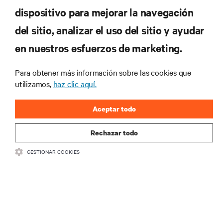
Suscríbete para conocer las últimas tendencias
dispositivo para mejorar la navegación
tecnológicas
Recibe actualizaciones periódicas sobre los temas
del sitio, analizar el uso del sitio y ayudar
más importantes del sector, con los últimos debates
en nuestros esfuerzos de marketing.
y perspectivas de expertos sobre gestión de
centros de datos y gestión de infraestructuras.
Para obtener más información sobre las cookies que
REGÍSTRATE AHORA
utilizamos,
haz clic aquí.
Aceptar todo
Rechazar todo
GESTIONAR COOKIES
RECURSOS
SOPORTE