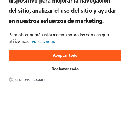
dispositivo para mejorar la navegación
tecnológicas
Recibe actualizaciones periódicas sobre los temas
del sitio, analizar el uso del sitio y ayudar
más importantes del sector, con los últimos debates
en nuestros esfuerzos de marketing.
y perspectivas de expertos sobre gestión de
centros de datos y gestión de infraestructuras.
Para obtener más información sobre las cookies que
REGÍSTRATE AHORA
utilizamos,
haz clic aquí.
Aceptar todo
Rechazar todo
GESTIONAR COOKIES
RECURSOS
SOPORTE