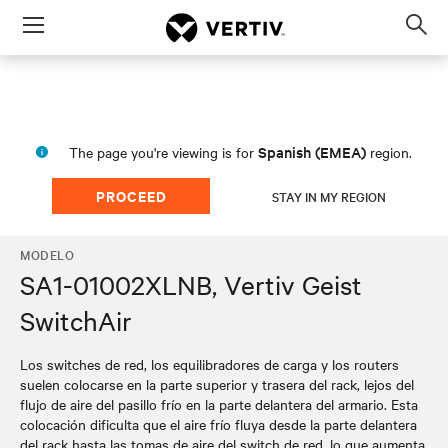
Menu
Op
sea
mod
Spanish (EMEA)
The page you're viewing is for
region.
PROCEED
STAY IN MY REGION
MODELO
SA1-01002XLNB, Vertiv Geist
SwitchAir
Los switches de red, los equilibradores de carga y los routers
suelen colocarse en la parte superior y trasera del rack, lejos del
flujo de aire del pasillo frío en la parte delantera del armario. Esta
colocación dificulta que el aire frío fluya desde la parte delantera
del rack hasta las tomas de aire del switch de red, lo que aumenta