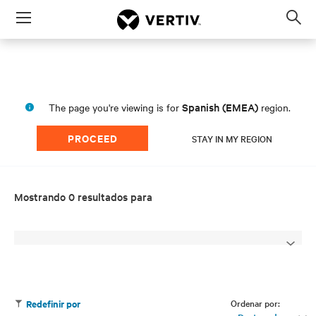
Menu
Op
sea
mod
Spanish (EMEA)
The page you're viewing is for
region.
PROCEED
STAY IN MY REGION
Mostrando 0 resultados para
Ordenar por:
Redefinir por