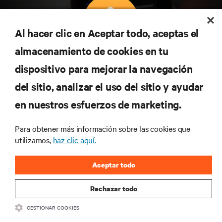
Al hacer clic en Aceptar todo, aceptas el
almacenamiento de cookies en tu
Suscríbete para conocer las últimas tendencias
dispositivo para mejorar la navegación
tecnológicas
Recibe actualizaciones periódicas sobre los temas
del sitio, analizar el uso del sitio y ayudar
más importantes del sector, con los últimos debates
en nuestros esfuerzos de marketing.
y perspectivas de expertos sobre gestión de
centros de datos y gestión de infraestructuras.
Para obtener más información sobre las cookies que
REGÍSTRATE AHORA
utilizamos,
haz clic aquí.
Aceptar todo
Rechazar todo
GESTIONAR COOKIES