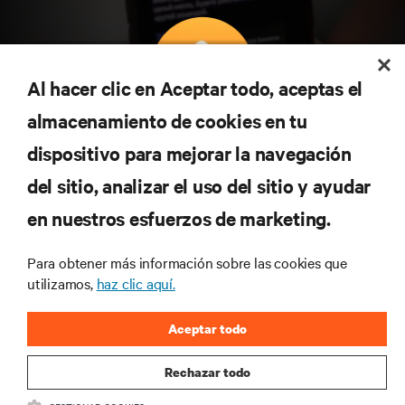
Al hacer clic en Aceptar todo, aceptas el
almacenamiento de cookies en tu
Suscríbete para conocer las últimas tendencias
dispositivo para mejorar la navegación
tecnológicas
Recibe actualizaciones periódicas sobre los temas
del sitio, analizar el uso del sitio y ayudar
más importantes del sector, con los últimos debates
en nuestros esfuerzos de marketing.
y perspectivas de expertos sobre gestión de
centros de datos y gestión de infraestructuras.
Para obtener más información sobre las cookies que
REGÍSTRATE AHORA
utilizamos,
haz clic aquí.
Aceptar todo
Rechazar todo