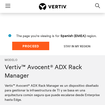
Menu
Op
sea
mod
Spanish (EMEA)
The page you're viewing is for
region.
PROCEED
STAY IN MY REGION
MODELO
Vertiv™ Avocent® ADX Rack
Manager
Vertiv™ Avocent® ADX Rack Manager es un dispositivo diseñado
para gestionar la infraestructura de TI y se basa en una
arquitectura común segura que puede escalarse desde Enterprise
hasta Edge.