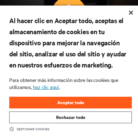
Al hacer clic en Aceptar todo, aceptas el
almacenamiento de cookies en tu
Suscríbete para conocer las últimas tendencias
dispositivo para mejorar la navegación
tecnológicas
Recibe actualizaciones periódicas sobre los temas
del sitio, analizar el uso del sitio y ayudar
más importantes del sector, con los últimos debates
en nuestros esfuerzos de marketing.
y perspectivas de expertos sobre gestión de
centros de datos y gestión de infraestructuras.
Para obtener más información sobre las cookies que
REGÍSTRATE AHORA
utilizamos,
haz clic aquí.
Aceptar todo
Rechazar todo
GESTIONAR COOKIES