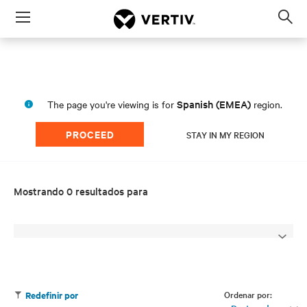
Menu
Op
sea
mod
Spanish (EMEA)
The page you're viewing is for
region.
PROCEED
STAY IN MY REGION
Mostrando 0 resultados para
Ordenar por:
Redefinir por