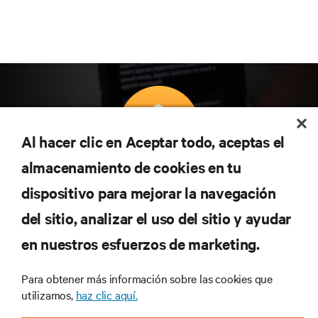
Al hacer clic en Aceptar todo, aceptas el
almacenamiento de cookies en tu
Suscríbete para conocer las últimas tendencias
dispositivo para mejorar la navegación
tecnológicas
Recibe actualizaciones periódicas sobre los temas
del sitio, analizar el uso del sitio y ayudar
más importantes del sector, con los últimos debates
en nuestros esfuerzos de marketing.
y perspectivas de expertos sobre gestión de
centros de datos y gestión de infraestructuras.
Para obtener más información sobre las cookies que
REGÍSTRATE AHORA
utilizamos,
haz clic aquí.