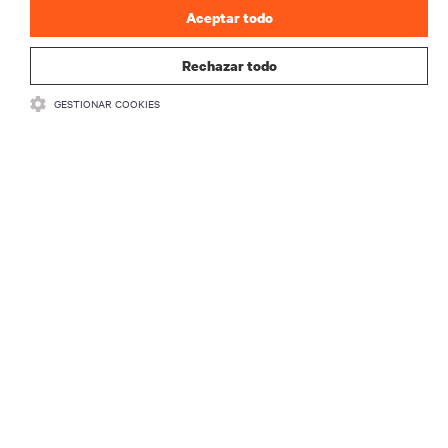
Aceptar todo
Rechazar todo
GESTIONAR COOKIES
RECURSOS
SOPORTE
CORPORATIVO
CONECTA CON NOSOTROS