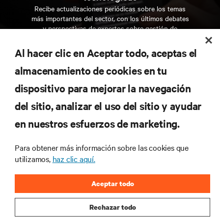
Recibe actualizaciones periódicas sobre los temas
más importantes del sector, con los últimos debates
y perspectivas de expertos sobre gestión de
centros de datos y gestión de infraestructuras.
Al hacer clic en Aceptar todo, aceptas el
REGÍSTRATE AHORA
almacenamiento de cookies en tu
dispositivo para mejorar la navegación
RECURSOS
del sitio, analizar el uso del sitio y ayudar
en nuestros esfuerzos de marketing.
SOPORTE
Para obtener más información sobre las cookies que
CORPORATIVO
utilizamos,
haz clic aquí.
Aceptar todo
Rechazar todo
CONECTA CON NOSOTROS