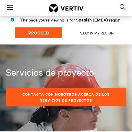
Menu
Op
sea
Spanish (EMEA)
The page you're viewing is for
region.
mod
PROCEED
STAY IN MY REGION
Servicios de proyecto
CONTACTA CON NOSOTROS ACERCA DE LOS
SERVICIOS DE PROYECTOS