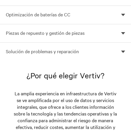
Repara y restaura tus equipamientos eléctricos al
Optimización de baterías de CC
rendimiento y las especificaciones originales para
mejorar la fiabilidad de la red sin el coste de una
Servicio de pruebas de baterías avanzado e innovador
revisión total del centro.
Piezas de repuesto y gestión de piezas
que evalúa el estado de las baterías para garantizar un
suministro eléctrico fiable las 24 horas del día.
Un amplio suministro de piezas críticas listas para su
Solución de problemas y reparación
despliegue permite a los técnicos responder a las
solicitudes en tiempo récord, garantizando una tasa de
Una forma segura, fiable y rápida de recuperar el
reparación a la primera en el improbable caso de una
funcionamiento.
avería
¿Por qué elegir Vertiv?
La amplia experiencia en infraestructura de Vertiv
se ve amplificada por el uso de datos y servicios
integrales, que ofrece a los clientes información
sobre la tecnología y las tendencias operativas y la
confianza para administrar el riesgo de manera
efectiva, reducir costes, aumentar la utilización y