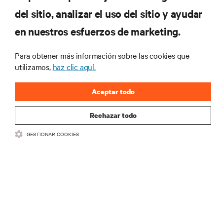
RECURSOS
del sitio, analizar el uso del sitio y ayudar
en nuestros esfuerzos de marketing.
SOPORTE
Para obtener más información sobre las cookies que
CORPORATIVO
utilizamos,
haz clic aquí.
Aceptar todo
Rechazar todo
CONECTA CON NOSOTROS
GESTIONAR COOKIES
Insta
•
•
Condiciones de uso
Política de privacidad de datos y cookies
Declaración de accesibilidad
©
2026 Vertiv Group Corp. Todos los derechos reservados.