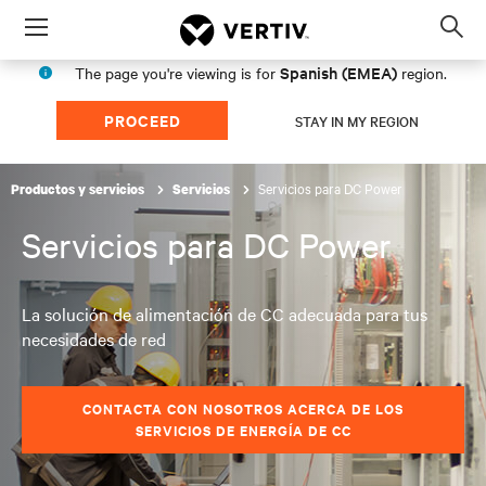
Menu
Op
sea
Spanish (EMEA)
The page you're viewing is for
region.
mod
PROCEED
STAY IN MY REGION
Servicios para DC Power
Productos y servicios
Servicios
Servicios para DC Power
La solución de alimentación de CC adecuada para tus
necesidades de red
CONTACTA CON NOSOTROS ACERCA DE LOS
SERVICIOS DE ENERGÍA DE CC