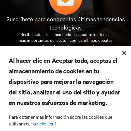
Suscríbete para conocer las últimas tendencias
tecnológicas
Recibe actualizaciones periódicas sobre los temas
más importantes del sector, con los últimos debates
y perspectivas de expertos sobre gestión de
centros de datos y gestión de infraestructuras.
Al hacer clic en Aceptar todo, aceptas el
REGÍSTRATE AHORA
almacenamiento de cookies en tu
dispositivo para mejorar la navegación
RECURSOS
del sitio, analizar el uso del sitio y ayudar
en nuestros esfuerzos de marketing.
SOPORTE
Para obtener más información sobre las cookies que
CORPORATIVO
utilizamos,
haz clic aquí.