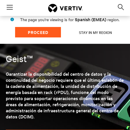
Menu
Op
sea
Spanish (EMEA)
The page you're viewing is for
region.
mod
PROCEED
STAY IN MY REGION
Geist™
Garantizar la disponibilidad del centro de datos y la
continuidad del negocio requiere que el último eslabón de
la cadena de alimentación, la unidad de distribución de
energía basada en rack (rPDU), funcione del modo
previsto para soportar operaciones dinámicas en las
áreas de alimentación, refrigeración, monitorización y
administración de infraestructura general del centro de
datos (DCIM).