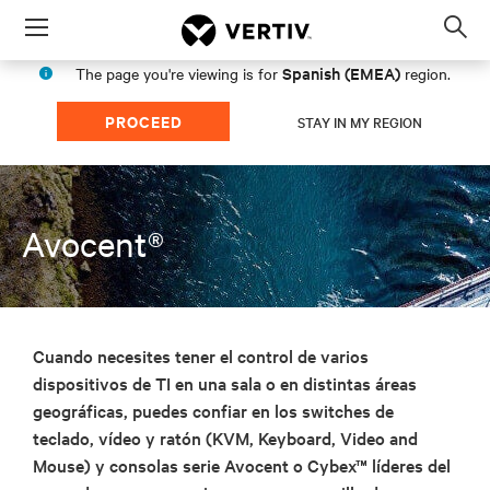
Menu
Op
sea
Spanish (EMEA)
The page you're viewing is for
region.
mod
PROCEED
STAY IN MY REGION
Avocent®
Cuando necesites tener el control de varios
dispositivos de TI en una sala o en distintas áreas
geográficas, puedes confiar en los switches de
teclado, vídeo y ratón (KVM, Keyboard, Video and
Mouse) y consolas serie Avocent o Cybex™ líderes del