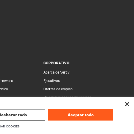
CORPORATIVO
Acerca de Vertiv
firmware
Ejecutivos
écnico
Ofertas de empleo
Relaciones con los inversores
Ética y cumplimiento
Sus opciones de privacidad
Rechazar todo
Aceptar todo
producto
Avisos de privacidad
NAR COOKIES
seguridad