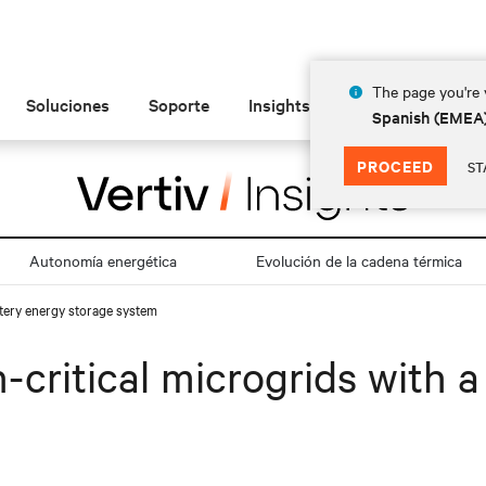
The page you're v
Soluciones
Soporte
Insights
Acerca de las
Spanish (EMEA
PROCEED
ST
Autonomía energética
Evolución de la cadena térmica
ttery energy storage system
-critical microgrids with a