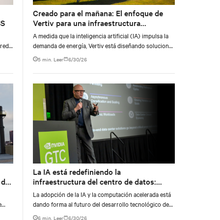
Creado para el mañana: El enfoque de
SS
Vertiv para una infraestructura
ambientalmente responsable
A medida que la inteligencia artificial (IA) impulsa la
ered
demanda de energía, Vertiv está diseñando soluciones
que reducen las emisiones, promueven la
5 min. Leer
6/30/26
independencia de la red y replantean lo que puede ser
un centro de datos.
La IA está redefiniendo la
 de
infraestructura del centro de datos:
Perspectivas de Data Center Vision
La adopción de la IA y la computación acelerada está
2030
e
dando forma al futuro del desarrollo tecnológico de
los centros de datos, incluida la energía, la
6 min. Leer
6/30/26