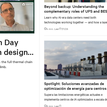
Beyond backup: Understanding the
complementary roles of UPS and BE
Learn why AI-era data centers need both
technologies working together — and how a lay
power architecture delivers resilience.
4 min. Leer
7/1/26
n Day
m design
 the full thermal chain
limb.
Spotlight: Soluciones avanzadas de
optimización de energía para centros
datos
Supera las limitaciones energéticas actuales e
implementa centros de IA optimizados a escala d
gigavatios con soluciones de energía in situ
6 min. Leer