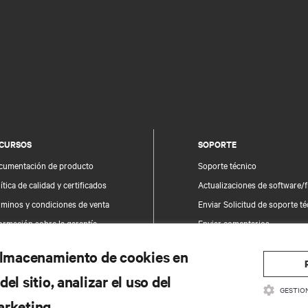
CURSOS
SOPORTE
cumentación de producto
Soporte técnico
ítica de calidad y certificados
Actualizaciones de software/
rminos y condiciones de venta
Enviar Solicitud de soporte t
ormación sobre la garantía
Enviar comentarios
tentes
Contactos
 almacenamiento de cookies en
a del sitio
Registro de productos
el sitio, analizar el uso del
Información y seguridad del 
GESTIO
Informar de un problema de 
arketing.