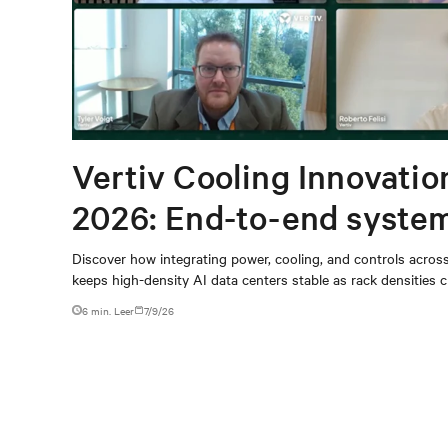
Vertiv Cooling Innovatio
2026: End-to-end syste
for high-density AI
Discover how integrating power, cooling, and controls across
keeps high-density AI data centers stable as rack densities c
6 min. Leer
7/9/26