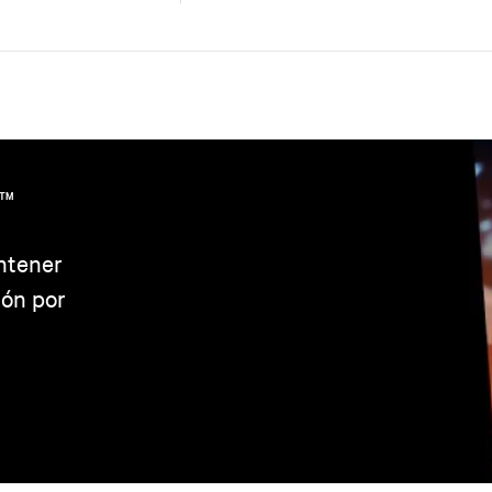
TM
ntener
ión por