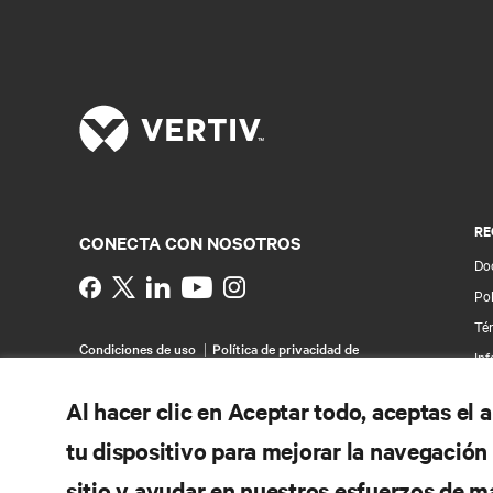
RE
CONECTA CON NOSOTROS
Do
Instagram
Pol
Té
Condiciones de uso
Política de privacidad de
Inf
datos y cookies
Declaración de accesibilidad
Pa
©
2026 Vertiv Group Corp. Todos los derechos
Al hacer clic en Aceptar todo, aceptas el
reservados.
Map
tu dispositivo para mejorar la navegación d
sitio y ayudar en nuestros esfuerzos de m