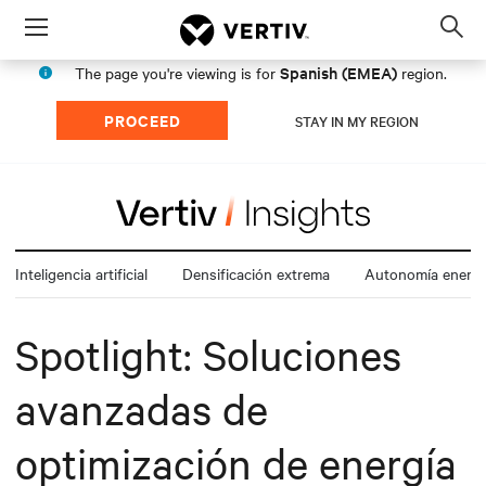
Menu
Op
sea
Spanish (EMEA)
The page you're viewing is for
region.
mod
PROCEED
STAY IN MY REGION
Inteligencia artificial
Densificación extrema
Autonomía energé
Spotlight: Soluciones
avanzadas de
optimización de energía