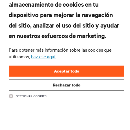
almacenamiento de cookies en tu
dispositivo para mejorar la navegación
RECURSOS
del sitio, analizar el uso del sitio y ayudar
en nuestros esfuerzos de marketing.
SOPORTE
Para obtener más información sobre las cookies que
CORPORATIVO
utilizamos,
haz clic aquí.
Aceptar todo
Rechazar todo
CONECTA CON NOSOTROS
GESTIONAR COOKIES
Insta
•
•
Condiciones de uso
Política de privacidad de datos y cookies