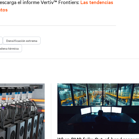
descarga el
informe Vertiv™ Frontiers
:
Las tendencias
atos
Densificación extrema
cadena térmica
When BMC fails: Out-of-band recove