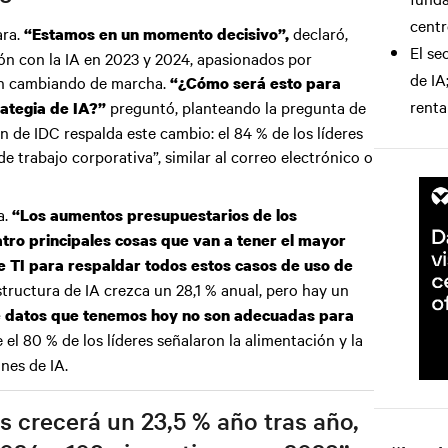
centr
ara.
declaró,
“Estamos en un momento decisivo”,
El se
n con la IA en 2023 y 2024, apasionados por
de IA
án cambiando de marcha.
“¿Cómo será esto para
renta
preguntó, planteando la pregunta de
rategia de IA?”
n de IDC respalda este cambio: el 84 % de los líderes
 trabajo corporativa”, similar al correo electrónico o
a.
“Los aumentos presupuestarios de los
atro principales cosas que van a tener el mayor
de TI para respaldar todos estos casos de uso de
tructura de IA crezca un 28,1 % anual, pero hay un
de datos que tenemos hoy no son adecuadas para
 el 80 % de los líderes señalaron la alimentación y la
nes de IA.
s crecerá un 23,5 % año tras año,