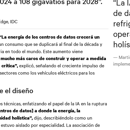
“
La 
024 a 108 gigavatios para 2028”.
de d
refr
Edge, IDC
oper
“La energía de los centros de datos crecerá un
holís
n consumo que se duplicará al final de la década y
ria en todo el mundo. Este aumento viene
— Martin
n mucho más caros de construir y operar a medida
impleme
explicó, señalando el creciente impulso de
crítica”,
sectores como los vehículos eléctricos para los
e el diseño
s técnicas, enfatizando el papel de la IA en la ruptura
ntros de datos] a donde la energía, la
dijo, describiéndolo como un
idad holística”,
estuvo aislado por especialidad. La asociación de