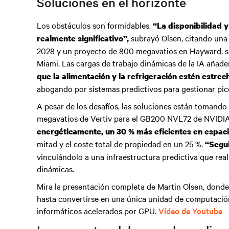
Soluciones en el horizonte
Los obstáculos son formidables.
“La disponibilidad 
subrayó Olsen, citando una 
realmente significativo”,
2028 y un proyecto de 800 megavatios en Hayward, su
Miami. Las cargas de trabajo dinámicas de la IA añad
que la alimentación y la refrigeración estén estre
abogando por sistemas predictivos para gestionar pi
A pesar de los desafíos, las soluciones están tomando 
megavatios de Vertiv para el GB200 NVL72 de NVIDI
energéticamente, un 30 % más eficientes en espaci
mitad y el coste total de propiedad en un 25 %.
“Segu
vinculándolo a una infraestructura predictiva que rea
dinámicas.
Mira la presentación completa de Martin Olsen, donde
hasta convertirse en una única unidad de computación
informáticos acelerados por GPU.
Vídeo de Youtube