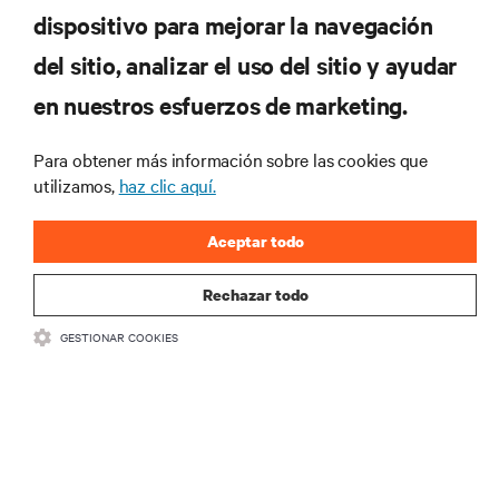
dispositivo para mejorar la navegación
RECURSOS
del sitio, analizar el uso del sitio y ayudar
en nuestros esfuerzos de marketing.
SOPORTE
Para obtener más información sobre las cookies que
CORPORATIVO
utilizamos,
haz clic aquí.
Aceptar todo
Rechazar todo
CONECTA CON NOSOTROS
GESTIONAR COOKIES
Insta
•
•
Condiciones de uso
Política de privacidad de datos y cookies
Declaración de accesibilidad
©
2026 Vertiv Group Corp. Todos los derechos reservados.