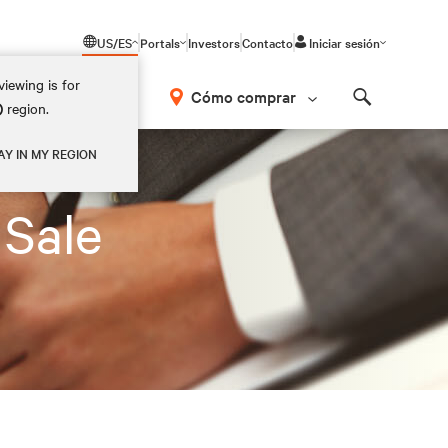
US/ES
Portals
Investors
Contacto
Iniciar sesión
iewing is for
Cómo comprar
)
region.
Search
AY IN MY REGION
 Sale