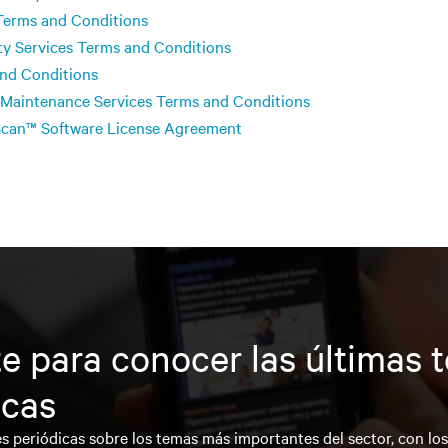
Terms and Conditions
ty Services Terms and Conditions
and Conditions
 Maintenance Services Terms and Conditions
eScan™ Software License Agreement
e para conocer las últimas 
icas
s periódicas sobre los temas más importantes del sector, con lo