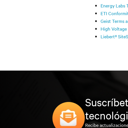
Energy Labs 
ETI Conformi
Geist Terms 
High Voltage
Liebert® Sit
Suscríbet
tecnológ
Recibe actualizacione