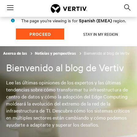
Menu
Op
sea
Spanish (EMEA)
The page you're viewing is for
region.
mod
PROCEED
STAY IN MY REGION
Bienvenido al blog de Vertiv
Acerca de las
Noticias y perspectivas
Bienvenido al blog de Vertiv
Lee las últimas opiniones de los expertos y las últimas
tendencias sobre cómo transformar tu infraestructura de
centro de datos y cómo la adopción del Edge Computing
moldeará la evolución del extremo de la red de la
infraestructura de TI. Descubre cómo los sistemas críticos
en múltiples sectores están cambiando y cómo podemos
ayudarte a adaptarte y superar los desafíos.