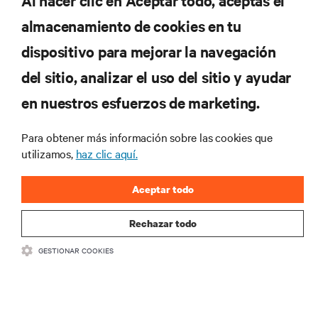
Al hacer clic en Aceptar todo, aceptas el
REGÍSTRATE AHORA
almacenamiento de cookies en tu
dispositivo para mejorar la navegación
RECURSOS
del sitio, analizar el uso del sitio y ayudar
en nuestros esfuerzos de marketing.
SOPORTE
Para obtener más información sobre las cookies que
CORPORATIVO
utilizamos,
haz clic aquí.
Aceptar todo
Rechazar todo
CONECTA CON NOSOTROS
GESTIONAR COOKIES
Insta