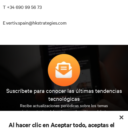
T +34 690 99 56 73
E vertiv.spain@hkstrategies.com
Suscríbete para conocer las últimas tendencias
tecnológicas
Recibe actualizaciones periódicas sobre los temas
más importantes del sector, con los últimos debates
y perspectivas de expertos sobre gestión de
centros de datos y gestión de infraestructuras.
Al hacer clic en Aceptar todo, aceptas el