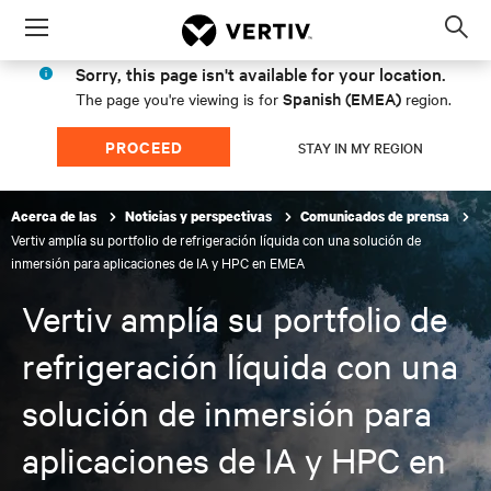
Menu
Op
sea
Sorry, this page isn't available for your location.
mod
Spanish (EMEA)
The page you're viewing is for
region.
PROCEED
STAY IN MY REGION
Acerca de las
Noticias y perspectivas
Comunicados de prensa
Vertiv amplía su portfolio de refrigeración líquida con una solución de
inmersión para aplicaciones de IA y HPC en EMEA
Vertiv amplía su portfolio de
refrigeración líquida con una
solución de inmersión para
aplicaciones de IA y HPC en