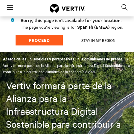
Menu
Op
sea
Sorry, this page isn't available for your location.
mod
Spanish (EMEA)
The page you're viewing is for
region.
PROCEED
STAY IN MY REGION
Acerca de las
Noticias y perspectivas
Comunicados de prensa
Vertiv formará parte de la Alianza para la Infraestructura Digital Sostenible para
contribuir a la neutralidad climática de la economía digital
Vertiv formará parte de la
Alianza para la
Infraestructura Digital
Sostenible para contribuir a