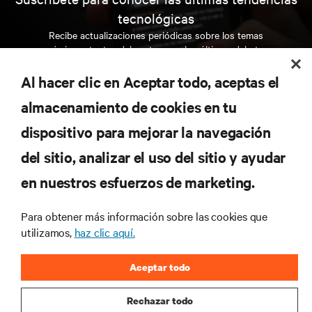
tecnológicas
Recibe actualizaciones periódicas sobre los temas
más importantes del sector, con los últimos debates
y perspectivas de expertos sobre gestión de
centros de datos y gestión de infraestructuras.
Al hacer clic en Aceptar todo, aceptas el
almacenamiento de cookies en tu
REGÍSTRATE AHORA
dispositivo para mejorar la navegación
del sitio, analizar el uso del sitio y ayudar
RECURSOS
en nuestros esfuerzos de marketing.
SOPORTE
Para obtener más información sobre las cookies que
utilizamos,
haz clic aquí.
CORPORATIVO
Aceptar todo
Rechazar todo