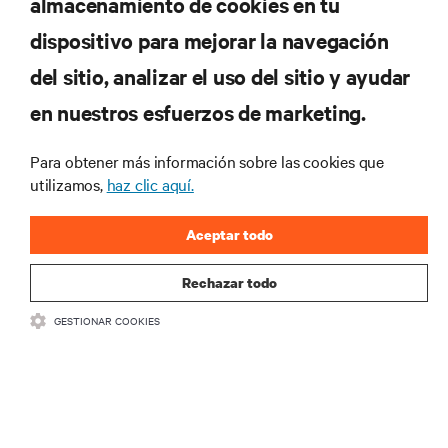
almacenamiento de cookies en tu
dispositivo para mejorar la navegación
RECURSOS
del sitio, analizar el uso del sitio y ayudar
en nuestros esfuerzos de marketing.
SOPORTE
Para obtener más información sobre las cookies que
CORPORATIVO
utilizamos,
haz clic aquí.
Aceptar todo
Rechazar todo
CONECTA CON NOSOTROS
GESTIONAR COOKIES
Insta
•
•
Condiciones de uso
Política de privacidad de datos y cookies
Declaración de accesibilidad