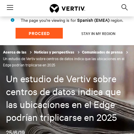
Menu
Op
sea
Spanish (EMEA)
The page you're viewing is for
region.
mod
PROCEED
STAY IN MY REGION
Acerca de las
Noticias y perspectivas
Comunicados de prensa
Un estudio de Vertiv sobre centros de datos indica que las ubicaciones en el
Edge podrían triplicarse en 2025
Un estudio de Vertiv sobre
centros de datos indica que
las ubicaciones en el Edge
podrían triplicarse en 2025
25/6/19