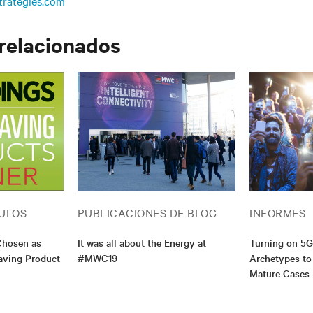
trategies.com
 relacionados
ULOS
PUBLICACIONES DE BLOG
INFORMES
Chosen as
It was all about the Energy at
Turning on 5G
ving Product
#MWC19
Archetypes to
Mature Cases