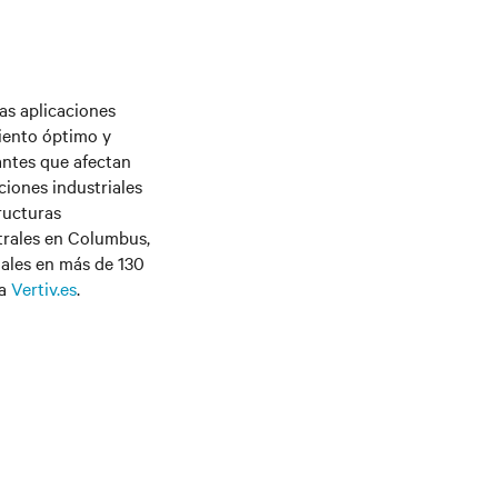
as aplicaciones
iento óptimo y
antes que afectan
ciones industriales
ructuras
ntrales en Columbus,
iales en más de 130
ta
Vertiv.es
.