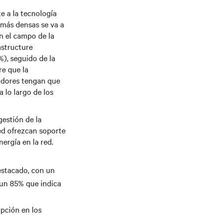
 a la tecnología
 más densas se va a
n el campo de la
astructure
), seguido de la
re que la
radores tengan que
 lo largo de los
gestión de la
ed ofrezcan soporte
ergía en la red.
estacado, con un
 un 85% que indica
opción en los