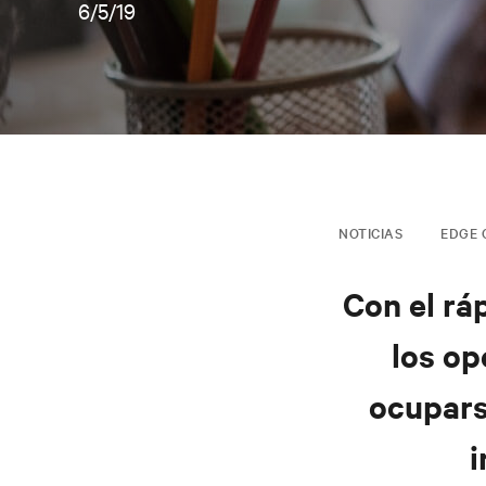
6/5/19
NOTICIAS
EDGE 
Con el rá
los op
ocupars
i