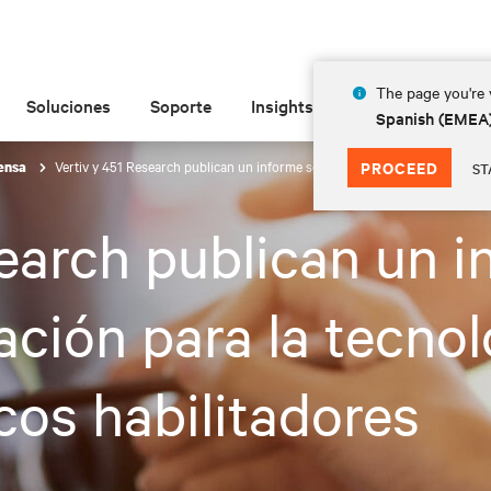
The page you're v
Soluciones
Soporte
Insights
Acerca de las
Spanish (EMEA
Vertiv y 451 Research publican un informe sobre el grado de preparación p
PROCEED
rensa
ST
earch publican un i
ción para la tecnol
cos habilitadores