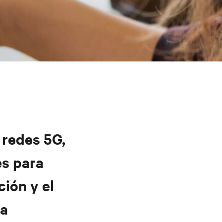
 redes 5G,
es para
ión y el
ía