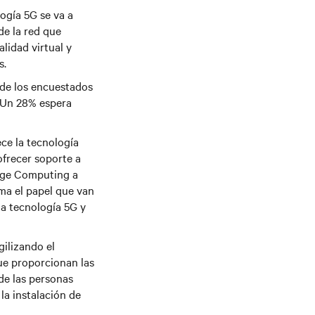
ogía 5G se va a
de la red que
lidad virtual y
s.
a de los encuestados
 Un 28% espera
ce la tecnología
ofrecer soporte a
Edge Computing a
rma el papel que van
la tecnología 5G y
gilizando el
ue proporcionan las
de las personas
a instalación de