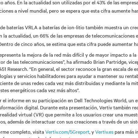
o años. En la actualidad son utilizadas por el 43% de las empres
iones a nivel mundial, pero se espera que esta cifra aumente ha
de baterías VRLA a baterías de ion-litio también muestra un cre
n la actualidad, un 66% de las empresas de telecomunicaciones
 Dentro de cinco años, se estima que esta cifra puede aumentar h
epresenta la mejora de la red más difícil y de mayor impacto a la
tor de las telecomunicaciones”, ha afirmado Brian Partridge, vic
451 Research. “En general, el sector reconoce la gran escala de es
ogías y servicios habilitadores para ayudar a mantener su renta
ciente de unas redes cada vez más distribuidas y mediante la mit
stes energéticos cada vez más altos”.
r el informe en su participación en Dell Technologies World, un
sformación digital. Durante esta presentación, Vertiv también re
realidad virtual (VR) que permite a los usuarios crear una mues
os, además de interactuar con sus creaciones a través de un sis
orme completo, visita
Vertiv.com/5Greport
, y
Vertiv.es
para más i