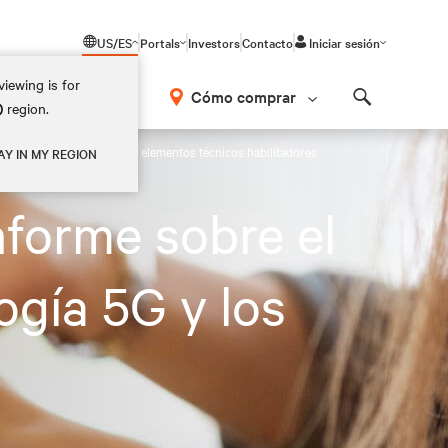
US/ES
Portals
Investors
Contacto
Iniciar sesión
iewing is for
Cómo comprar
)
region.
Search
ara la tecnología 5G y los elementos técnicos habilitadores
AY IN MY REGION
nforme sobre el
ogía 5G y los