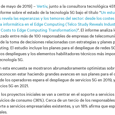
 de mayo de 2019] –
Vertiv
, junto a la consultora tecnológica 45
forme sobre el estado de la tecnología 5G bajo el título “
Un estu
revela las esperanzas y los temores del sector: desde los costes 
la informática en el Edge Computing (Telco Study Reveals Indus
 Costs to Edge Computing Transformation)
”. El informe analiza
lizado entre más de 100 responsables de empresas de telecomuni
 la toma de decisiones relacionadas con estrategias y planes p
ing. El estudio incluye los planes para el despliegue de redes 5G
os despliegues y los elementos habilitadores técnicos más impo
tecnología 5G.
en esta encuesta se mostraron abrumadoramente optimistas sobr
econocen estar haciendo grandes avances en sus planes para el 
de los operadores espera el despliegue de servicios 5G en 2019, 
icios 5G en 2021.
los proyectos iniciales se van a centrar en el soporte a servicio
vicios de consumo (36%). Cerca de un tercio de los responsable
rte a servicios empresariales existentes, y un 18% afirma que es
ales.