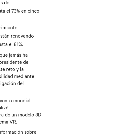
as de
sta el 73% en cinco
cimiento
 están renovando
asta el 81%.
 que jamás ha
epresidente de
te reto y la
bilidad mediante
igación del
 evento mundial
alizó
tra de un modelo 3D
tema VR.
nformación sobre