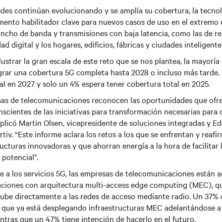
des continúan evolucionando y se amplía su cobertura, la tecnol
mento habilitador clave para nuevos casos de uso en el extremo 
ncho de banda y transmisiones con baja latencia, como las de rea
d digital y los hogares, edificios, fábricas y ciudades inteligente
lustrar la gran escala de este reto que se nos plantea, la mayorí
grar una cobertura 5G completa hasta 2028 o incluso más tarde.
al en 2027 y solo un 4% espera tener cobertura total en 2025.
as de telecomunicaciones reconocen las oportunidades que ofre
scientes de las iniciativas para transformación necesarias para 
explicó Martin Olsen, vicepresidente de soluciones integradas y 
tiv. “Este informe aclara los retos a los que se enfrentan y reafi
ructuras innovadoras y que ahorran energía a la hora de facilitar 
potencial”.
e a los servicios 5G, las empresas de telecomunicaciones están a
aciones con arquitectura multi-access edge computing (MEC), q
nube directamente a las redes de acceso mediante radio. Un 37% 
 que ya está desplegando infraestructuras MEC adelantándose a l
ntras que un 47% tiene intención de hacerlo en el futuro.