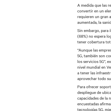
A medida que las re
convertir en un ele
requieren un gran a
aumentada, la sanida
Sin embargo, para i
(68%) no espera lo
tener cobertura tot
“Aunque las empres
5G, también son con
los servicios 5G”, 
nivel mundial en Ver
a tener las infraest
aprovechar todo su 
Para ofrecer soport
despliegue de ubic
capacidades de la 
encuestadas afirma
tecnologías 5G, mie