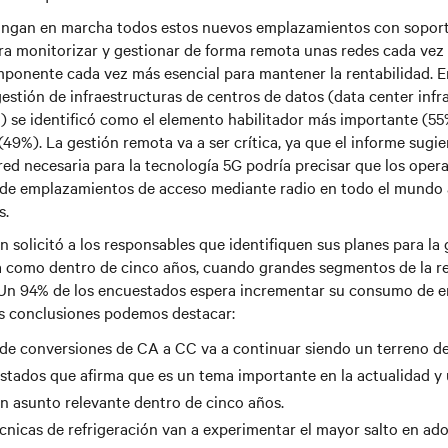
ngan en marcha todos estos nuevos emplazamientos con soporte
ra monitorizar y gestionar de forma remota unas redes cada vez
mponente cada vez más esencial para mantener la rentabilidad. E
gestión de infraestructuras de centros de datos (data center infr
se identificó como el elemento habilitador más importante (55%
(49%). La gestión remota va a ser crítica, ya que el informe sugie
 red necesaria para la tecnología 5G podría precisar que los ope
 de emplazamientos de acceso mediante radio en todo el mundo a
s.
 solicitó a los responsables que identifiquen sus planes para la 
a como dentro de cinco años, cuando grandes segmentos de la r
 Un 94% de los encuestados espera incrementar su consumo de en
es conclusiones podemos destacar:
de conversiones de CA a CC va a continuar siendo un terreno d
tados que afirma que es un tema importante en la actualidad y
un asunto relevante dentro de cinco años.
cnicas de refrigeración van a experimentar el mayor salto en ad