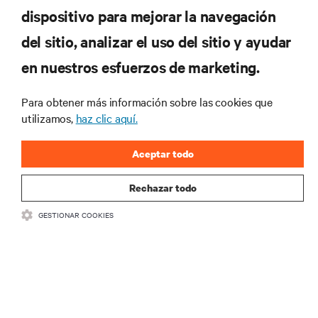
dispositivo para mejorar la navegación
RECURSOS
del sitio, analizar el uso del sitio y ayudar
en nuestros esfuerzos de marketing.
SOPORTE
Para obtener más información sobre las cookies que
CORPORATIVO
utilizamos,
haz clic aquí.
Aceptar todo
Rechazar todo
CONECTA CON NOSOTROS
GESTIONAR COOKIES
Insta
•
•
Condiciones de uso
Política de privacidad de datos y cookies
Declaración de accesibilidad
©
2026 Vertiv Group Corp. Todos los derechos reservados.