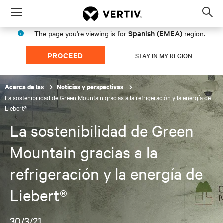
Menu
Op
sea
Spanish (EMEA)
The page you're viewing is for
region.
mod
PROCEED
STAY IN MY REGION
Acerca de las
Noticias y perspectivas
La sostenibilidad de Green Mountain gracias a la refrigeración y la energía de
Liebert®
La sostenibilidad de Green
Mountain gracias a la
refrigeración y la energía de
Liebert®
30/3/21