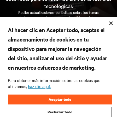
tecnológicas
Recibe actualizaciones periódicas sobre los temas
más importantes del sector, con los últimos debates
y perspectivas de expertos sobre gestión de
centros de datos y gestión de infraestructuras.
Al hacer clic en Aceptar todo, aceptas el
almacenamiento de cookies en tu
REGÍSTRATE AHORA
dispositivo para mejorar la navegación
del sitio, analizar el uso del sitio y ayudar
RECURSOS
en nuestros esfuerzos de marketing.
SOPORTE
Para obtener más información sobre las cookies que
utilizamos,
haz clic aquí.
CORPORATIVO
Aceptar todo
Rechazar todo